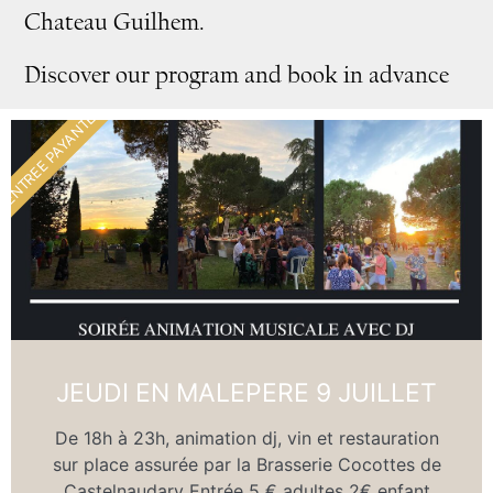
Chateau Guilhem.
Discover our program and book in advance
ENTREE PAYANTE
JEUDI EN MALEPERE 9 JUILLET
De 18h à 23h, animation dj, vin et restauration
sur place assurée par la Brasserie Cocottes de
Castelnaudary Entrée 5 € adultes 2€ enfant