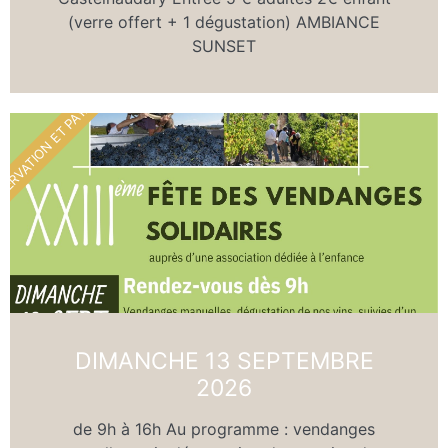
(verre offert + 1 dégustation) AMBIANCE
SUNSET
SERVATION ET PAYANT
DIMANCHE 13 SEPTEMBRE
2026
de 9h à 16h Au programme : vendanges